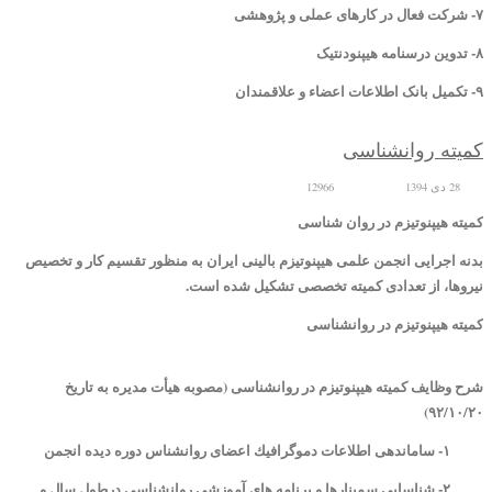
۷- شرکت فعال در کارهای عملی و پژوهشی
۸- تدوین درسنامه هیپنودنتیک
۹- تکمیل بانک اطلاعات اعضاء و علاقمندان
کمیته روانشناسی
28 دی 1394
12966
کمیته هیپنوتیزم در روان شناسی
بدنه اجرایی انجمن علمی هیپنوتیزم بالینی ایران به منظور تقسیم کار و تخصیص
نیروها، از تعدادی کمیته تخصصی تشکیل شده است.
کمیته هیپنوتیزم در روانشناسی
شرح وظایف كمیته هیپنوتیزم در روانشناسی (مصوبه هیأت مدیره به تاریخ
۹۲/۱۰/۲۰)
۱- ساماندهی اطلاعات دموگرافیك اعضای روانشناس دوره دیده انجمن
۲- شناسایی سمینارها و برنامه های آموزشی روانشناسی درطول سال و