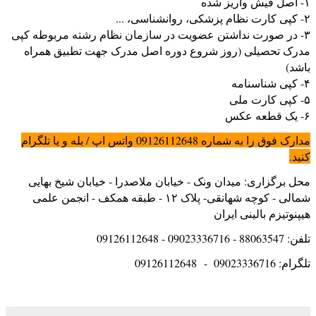
۱- اصل فیش واریز شده
۲- کپی کارت نظام پزشکی، روانشناسی، ...
۳- در صورت نداشتن عضویت در سازمان نظام رشته مربوطه کپی
مدرک تحصیلی (روز شروع دوره اصل مدرک جهت تطبیق همراه
باشد)
۴- کپی شناسنامه
۵- کپی کارت ملی
۶- یک قطعه عکس
مدارک فوق را به شماره 09126112648 واتس اپ / بله و یا تلگرام
کنید.
محل برگزاری: میدان ونک - خیابان ملاصدرا - خیابان شیخ بهایی
شمالی - کوچه شهانقی- پلاک ۱۲ - طبقه همکف - انجمن علمی
هیپنوتیزم بالینی ایران
تلفن: 88063547 - 09023336716 - 09126112648
تلگرام: 09023336716 - 09126112648