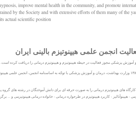
f hypnosis, improve mental health in the community, and promote internati
n trained by the Society and with extensive efforts of them many of the
 actual scientific position.
عالیت انجمن علمی هیپنوتیزم بالینی ایران
 و آموزش پزشکی مجوز فعالیت در حیطه هیپنوتیزم و هیپنوتیزم درمانی را دریافت کرده است.
در سال ۱۳۶۸ انجمن علمی هیپنوتیزم با اخذ مجوز از وزارت كشور تأسیس گردید و در سال ۱۳۸۰ وزارت بهداشت، درمان و آموزش پزشكی با توجّه به 
نی، کارگاه های هیپنوتیزم درمانی را به صورت حرفه ای برای دانش آموختگان در رشته های گرو
 هیپنوآنالیز - کاربرد هیپنوتیزم در طرحواره درمانی - خانواده درمانی هیپنوتیزمی و ... برگز