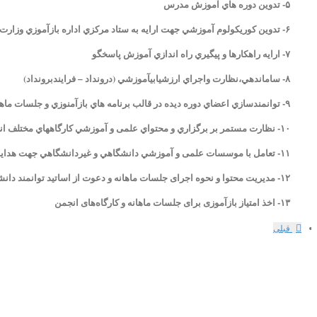
۵- تدوين دوره هاي آموزش مدرس
۶- تدوين كوريكولوم آموزشي جهت ارايه به ستاد مركزي اداره بازآموزي وزارت بهداشت
۷- ارايه راهكارها و پيگيري راه اندازي آموزش پاسخگو
۸- ساماندهي،نظارت واجراي ارزشيابيآموزشي (درونداد – فرايند‌برونداد)
۹- توانمندسازي اعضاي دوره ديده در قالب برنامه هاي بازآمنوزي و جلسات ماهانه
۱۰- نظارت مستمر بر برگزاري و محتواي علمی و آموزشي كارگاههاي مختلف انجمن در تهران و شهرستانها و یا هر مکانی که به نام انجمن برگزار ميشود.
۱۱- تعامل با موسسات علمی و آموزشي دانشگاهي و غيردانشگاهي جهت هدايت آموزشهاي مرتبط و برگزاری سخنرانی‌ها و سمینارها
۱۲- مدیریت محتوا و نحوه اجرای جلسات ماهانه و دعوت از اساتید توانمند دانشگاه برای ارائه سخنرانی
۱۳- اخذ امتیاز بازآموزی برای جلسات ماهانه و کارگاه‌های انجمن
قبلی