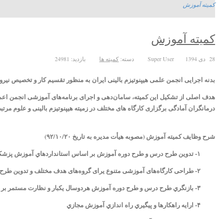
کمیته آموزش
کمیته آموزش
28 دی 1394
Super User
دسته:
کمیته ها
بازدید: 24981
بدنه اجرایی انجمن علمی هیپنوتیزم بالینی ایران به منظور تقسیم کار و تخصیص نی
هدف اصلی از تشکیل این کمیته، سامان‌دهی و اجرای برنامه‌های آموزشی انجمن اعم 
درمانگران آمادگی برگزاری کارگاه های مختلف در زمیته هیپنوتیزم بالینی و علوم مرتبط
شرح وظایف کمیته آموزش (مصوبه هیأت مدیره به تاریخ ۹۲/۱۰/۲۰)
۱- تدوين طرح درس و طرح دوره آموزش بر اساس استانداردهاي آموزش پزشكي
۲- طراحی کارگاه‌های آموزشی متنوع یرای گروه‌های هدف مختلف و تدوین طرح درس مربوطه
۳- بازنگري طرح درس و طرح دوره آموزش هردوسال يكبار و نظارت مستمر بر رعایت دقیق طرح درس مربوطه
۴- ارايه راهكارها و پيگيري راه اندازي آموزش مجازي