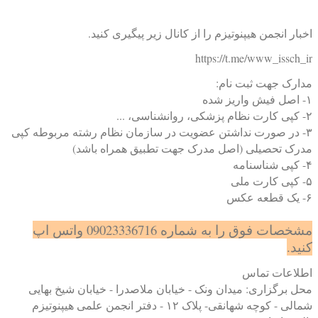
اخبار انجمن هیپنوتیزم را از کانال زیر پیگیری کنید.
https://t.me/www_issch_ir
مدارک جهت ثبت نام:
۱- اصل فیش واریز شده
۲- کپی کارت نظام پزشکی، روانشناسی، ...
۳- در صورت نداشتن عضویت در سازمان نظام رشته مربوطه کپی
مدرک تحصیلی (اصل مدرک جهت تطبیق همراه باشد)
۴- کپی شناسنامه
۵- کپی کارت ملی
۶- یک قطعه عکس
مشخصات فوق را به شماره 09023336716 واتس اپ
کنید.
اطلاعات تماس
محل برگزاری: میدان ونک - خیابان ملاصدرا - خیابان شیخ بهایی
شمالی - کوچه شهانقی- پلاک ۱۲ - دفتر انجمن علمی هیپنوتیزم