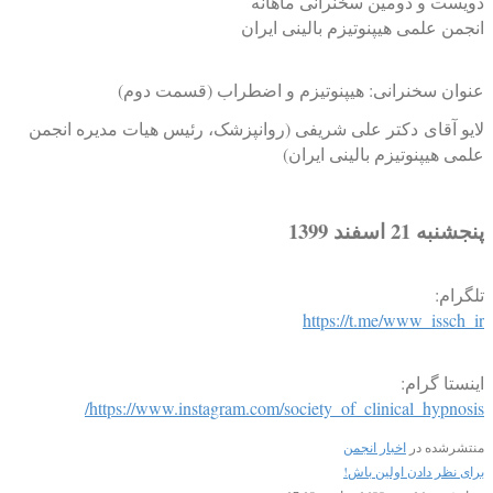
دویست و دومین سخنرانی ماهانه
انجمن علمی هیپنوتیزم بالینی ایران
عنوان سخنرانی: هیپنوتیزم و اضطراب (قسمت دوم)
لایو آقای دکتر علی شریفی (روانپزشک، رئیس هیات مدیره انجمن
علمی هیپنوتیزم بالینی ایران)
پنجشنبه 21 اسفند 1399
تلگرام:
https://t.me/www_issch_ir
اینستا گرام:
https://www.instagram.com/society_of_clinical_hypnosis/
منتشرشده در
اخبار انجمن
برای نظر دادن اولین باش!