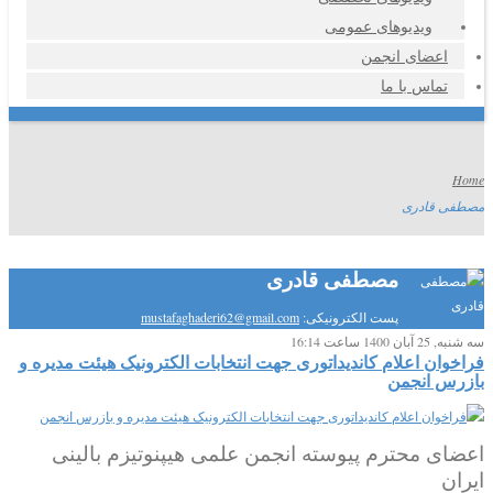
ویدیوهای عمومی
اعضای انجمن
تماس با ما
Home
مصطفی قادری
مصطفی قادری
پست الکترونیکی:
mustafaghaderi62@gmail.com
سه شنبه, 25 آبان 1400 ساعت 16:14
فراخوان اعلام کاندیداتوری جهت انتخابات الکترونیک هیئت مدیره و
بازرس انجمن
اعضای محترم پیوسته انجمن علمی هیپنوتیزم بالینی
ایران