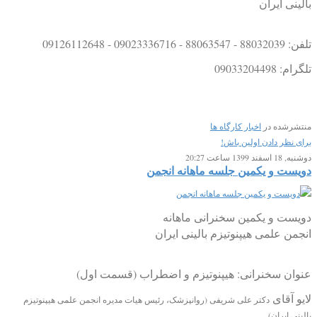
بالینی ایران
تلفن: 88032039 - 88063547 - 09023336716 - 09126112648
تلگرام: 09033204498
منتشرشده در
اخبار کارگاه ها
برای نظر دادن اولین باش!
دوشنبه, 18 اسفند 1399 ساعت 20:27
دویست و یکمین جلسه ماهانه انجمن
دویست و یکمین سخنرانی ماهانه
انجمن علمی هیپنوتیزم بالینی ایران
عنوان سخنرانی: هیپنوتیزم و اضطراب (قسمت اول)
لایو آقای
دکتر علی شریفی (روانپزشک، رئیس هیات مدیره انجمن علمی هیپنوتیزم
بالینی ایران)