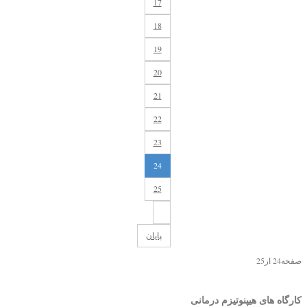
17
18
19
20
21
22
23
24
25
پایان
صفحه24 از25
کارگاه های هیپنوتیزم درمانی