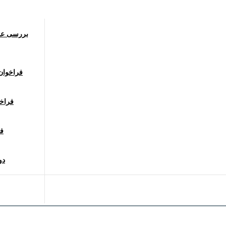
بررسی عمل
فراخوان 
1403 ف
فر
دو