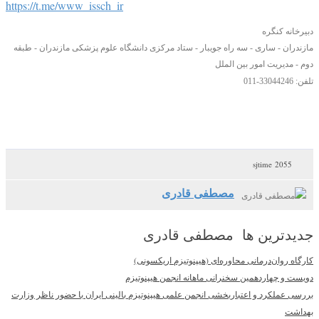
https://t.me/www_issch_ir
دبیرخانه کنگره
مازندران - ساری - سه راه جویبار - ستاد مرکزی دانشگاه علوم پزشکی مازندران - طبقه
دوم - مدیریت امور بین الملل
تلفن: 33044246-011
2055 sjtime
مصطفی قادری
جدیدترین ها مصطفی قادری
کارگاه روان‌درمانی محاوره‌ای (هیپنوتیزم اریکسونی)
دویست و چهاردهمین سخنرانی ماهانه انجمن هیپنوتیزم
بررسی عملکرد و اعتباربخشی انجمن علمی هیپنوتیزم بالینی ایران با حضور ناظر وزارت
بهداشت