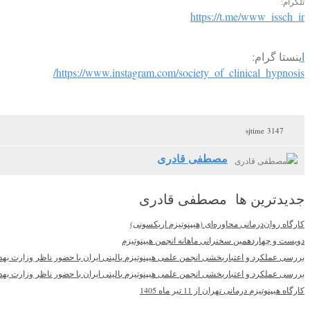
تلگرام:
https://t.me/www_issch_ir
ا
ینستا گرام:
https://www.instagram.com/society_of_clinical_hypnosis/
3147 sjtime
مصطفی قادری
جدیدترین ها مصطفی قادری
کارگاه روان‌درمانی محاوره‌ای (هیپنوتیزم اریکسونی)
دویست و چهاردهمین سخنرانی ماهانه انجمن هیپنوتیزم
بررسی عملکرد و اعتباربخشی انجمن علمی هیپنوتیزم بالینی ایران با حضور ناظر وزارت به
بررسی عملکرد و اعتباربخشی انجمن علمی هیپنوتیزم بالینی ایران با حضور ناظر وزارت به
کارگاه هیپنوتیزم درمانی تهران از 11 تیر ماه 1405