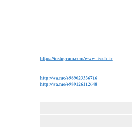
https://instagram.com/www_issch_ir
http://wa.me/+989023336716
http://wa.me/+989126112648