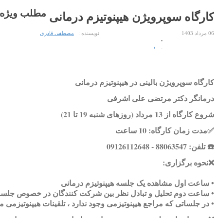
مطلب ویژه
کارگاه سوپرویژن هیپنوتیزم درمانی
06 مرداد 1403
نویسنده :
مصطفی قادری
1
2
3
کارگاه سوپرویژن بالینی در هیپنوتیزم درمانی
4
5
درمانگر دکتر مرتضی علی اشرفی
شروع کارگاه از 13
مرداد
(روزهای شنبه 19 تا 21)
✅
مدت زمان کارگاه: 10 ساعت
☎️
تلفن: 88063547 -
09126112648
❌
نحوه برگزاری:
• ساعت اول مشاهده یک جلسه هیپنوتیزم درمانی
• ساعت دوم تحلیل و تبادل نظر بین شرکت کنندگان در خصوص جلسه 
•
در جلساتی که مراجع هیپنوتیزمی وجود ندارد ، تلقینات هیپنوتیزمی