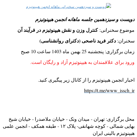
2
3
دویست و سیزدهمین جلسه ماهانه انجمن هیپنوتیزم
4
5
کنترل وزن و نقش هیپنوتیزم در فرآیند آن
موضوع سخنرانی:
دکتر فرید ناصحی (دکترای روانشناسی)
سخنران:
زمان برگزاری: پنجشنبه 25 بهمن ماه 1403 ساعت 10 صبح
ورود برای علاقمندان به هیپنوتیزم آزاد و رایگان است.
اخبار انجمن هیپنوتیزم را از کانال زیر پیگیری کنید.
https://t.me/www_issch_ir
محل برگزاری: تهران - میدان ونک - خیابان ملاصدرا - خیابان شیخ
بهایی شمالی - کوچه شهانقی- پلاک ۱۲ - طبقه همکف - انجمن علمی
هیپنوتیزم بالینی ایران