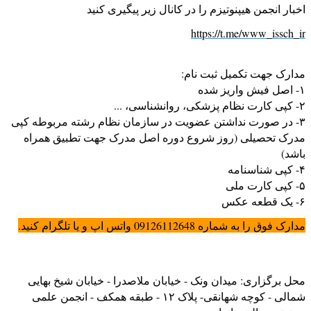
اخبار انجمن هیپنوتیزم را در کانال زیر پیگیری کنید
https://t.me/www_issch_ir
مدارک جهت تکمیل ثبت نام:
۱- اصل فیش واریز شده
۲- کپی کارت نظام پزشکی، روانشناسی، ...
۳- در صورت نداشتن عضویت در سازمان نظام رشته مربوطه کپی
مدرک تحصیلی (روز شروع دوره اصل مدرک جهت تطبیق همراه
باشد)
۴- کپی شناسنامه
۵- کپی کارت ملی
۶- یک قطعه عکس
مدارک فوق را به شماره 09126112648 واتس اپ و یا تلگرام کنید.
محل برگزاری: میدان ونک - خیابان ملاصدرا - خیابان شیخ بهایی
شمالی - کوچه شهانقی- پلاک ۱۲ - طبقه همکف - انجمن علمی