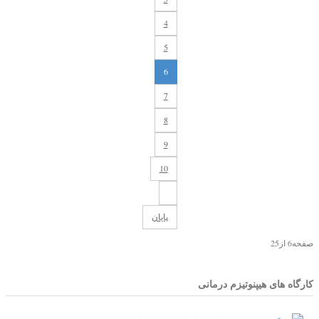
4
5
6
7
8
9
10
پایان
صفحه6 از25
کارگاه های هیپنوتیزم درمانی