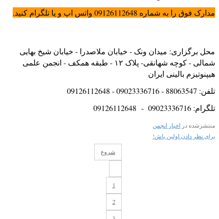
مدارک فوق را به شماره 09126112648 واتس اپ و یا تلگرام کنید.
محل برگزاری: میدان ونک - خیابان ملاصدرا - خیابان شیخ بهایی
شمالی - کوچه شهانقی- پلاک ۱۲ - طبقه همکف - انجمن علمی
هیپنوتیزم بالینی ایران
تلفن: 88063547 - 09023336716 - 09126112648
تلگرام: 09023336716 - 09126112648
منتشرشده در
اخبار انجمن
برای نظر دادن اولین باش!
شروع
1
2
3