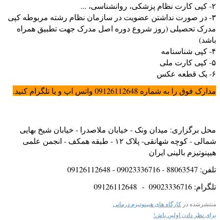
۲- کپی کارت نظام پزشکی، روانشناسی، ...
۳- در صورت نداشتن عضویت در سازمان نظام رشته مربوطه کپی
مدرک تحصیلی (روز شروع دوره اصل مدرک جهت تطبیق همراه
باشد)
۴- کپی شناسنامه
۵- کپی کارت ملی
۶- یک قطعه عکس
مدارک فوق را به شماره 09126112648 واتس اپ و یا تلگرام کنید.
محل برگزاری: میدان ونک - خیابان ملاصدرا - خیابان شیخ بهایی
شمالی - کوچه شهانقی- پلاک ۱۲ - طبقه همکف - انجمن علمی
هیپنوتیزم بالینی ایران
تلفن: 88063547 - 09023336716 - 09126112648
تلگرام: 09023336716 - 09126112648
منتشرشده در
کارگاه های هیپنوتیزم درمانی
برای نظر دادن اولین باش!