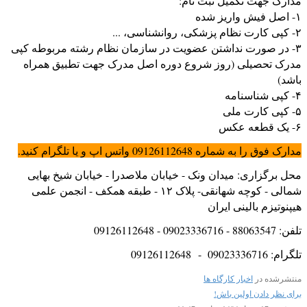
مدارک جهت تکمیل ثبت نام:
۱- اصل فیش واریز شده
۲- کپی کارت نظام پزشکی، روانشناسی، ...
۳- در صورت نداشتن عضویت در سازمان نظام رشته مربوطه کپی
مدرک تحصیلی (روز شروع دوره اصل مدرک جهت تطبیق همراه
باشد)
۴- کپی شناسنامه
۵- کپی کارت ملی
۶- یک قطعه عکس
مدارک فوق را به شماره 09126112648 واتس اپ و یا تلگرام کنید.
محل برگزاری: میدان ونک - خیابان ملاصدرا - خیابان شیخ بهایی
شمالی - کوچه شهانقی- پلاک ۱۲ - طبقه همکف - انجمن علمی
هیپنوتیزم بالینی ایران
تلفن: 88063547 - 09023336716 - 09126112648
تلگرام: 09023336716 - 09126112648
منتشرشده در
اخبار کارگاه ها
برای نظر دادن اولین باش!