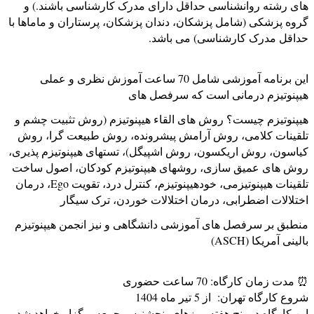
های رشته روانشناسی حداقل دارای مدرک کارشناسی باشند.) و
گروه پزشکی (شامل پزشکان، دندان پزشکان، پرستاران و ماماها با
حداقل مدرک کارشناسی) می باشد.
این برنامه آموزشی شامل 70 ساعت آموزش نظری و عملی
هیپنوتیزم درمانی است که سرفصل های
هیپنوتیزم چیست؟ روش های القاء هیپنوتیزم (روش تثبیت چشم و
تلقینات کلامی، روش آرامش پیشرونده، روش طبیعت گرا، روش
کیاسون، روش اریکسون، روش اشپیگل)، تستهای هیپنوتیزم پذیری،
روش های عمیق سازی، روشهای هیپنوتیزم کودکان، اصول ساخت
تلقينات هیپنوتیزمی، خودهیپنوتیزم، کنترل درد، تقویت Ego، درمان
اختلالات اضطرابی، درمان اختلالات خوردن، ترک سیگار
منطبق بر سرفصل های آموزشی دانشگاهی و نیز انجمن هیپنوتیزم
بالینی آمریکا (ASCH)
⏰ مدت زمان کارگاه: 70 ساعت حضوری
شروع کارگاه تهران: از 5 تیر ماه 1404
این کارگاه در پنج هفته روزهای پنجشنبه و جمعه برگزار خواهد شد