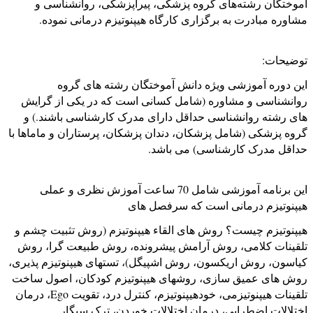
آموختگان رشته‌های گروه پزشکی، پیراپزشکی، روانشناسی و
مشاوره مبادرت به برگزاری کارگاه هیپنوتیزم درمانی نموده.
توضیحات:
این دوره آموزشی ویژه دانش آموختگان رشته های گروه
روانشناسی و مشاوره (شامل کسانی است که در یکی از گرایش
های رشته روانشناسی حداقل دارای مدرک کارشناسی باشند.) و
گروه پزشکی (شامل پزشکان، دندان پزشکان، پرستاران و ماماها با
حداقل مدرک کارشناسی) می باشد.
این برنامه آموزشی شامل 70 ساعت آموزش نظری و عملی
هیپنوتیزم درمانی است که سرفصل های
هیپنوتیزم چیست؟ روش های القاء هیپنوتیزم (روش تثبیت چشم و
تلقینات کلامی، روش آرامش پیشرونده، روش طبیعت گرا، روش
کیاسون، روش اریکسون، روش اشپیگل)، تستهای هیپنوتیزم پذیری،
روش های عمیق سازی، روشهای هیپنوتیزم کودکان، اصول ساخت
تلقينات هیپنوتیزمی، خودهیپنوتیزم، کنترل درد، تقویت Ego، درمان
اختلالات اضطرابی، درمان اختلالات خوردن، ترک سیگار