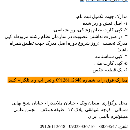
مدارک جهت تکمیل ثبت نام:
۱- اصل فیش واریز شده
۲- کپی کارت نظام پزشکی، روانشناسی، ...
۳- در صورت نداشتن عضویت در سازمان نظام رشته مربوطه کپی
مدرک تحصیلی (روز شروع دوره اصل مدرک جهت تطبیق همراه
باشد)
۴- کپی شناسنامه
۵- کپی کارت ملی
۶- یک قطعه عکس
مدارک فوق را به شماره 09126112648 واتس اپ و یا تلگرام کنید.
محل برگزاری: میدان ونک - خیابان ملاصدرا - خیابان شیخ بهایی
شمالی - کوچه شهانقی- پلاک ۱۲ - طبقه همکف - انجمن علمی
هیپنوتیزم بالینی ایران
تلفن: 88063547 - 09023336716 - 09126112648