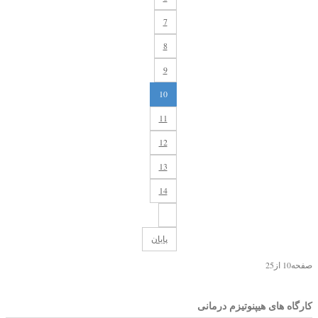
7
8
9
10
11
12
13
14
پایان
صفحه10 از25
کارگاه های هیپنوتیزم درمانی