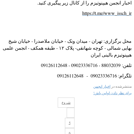
اخبار انجمن هیپنوتیزم را از کانال زیر پیگیری کنید.
https://t.me/www_issch_ir
محل برگزاری: تهران - میدان ونک - خیابان ملاصدرا - خیابان شیخ
بهایی شمالی - کوچه شهانقی- پلاک ۱۲ - طبقه همکف - انجمن علمی
هیپنوتیزم بالینی ایران
تلفن: 88032039 - 09023336716 - 09126112648
تلگرام: 09023336716 - 09126112648
منتشرشده در
اخبار انجمن
برای نظر دادن اولین باش!
شروع
5
6