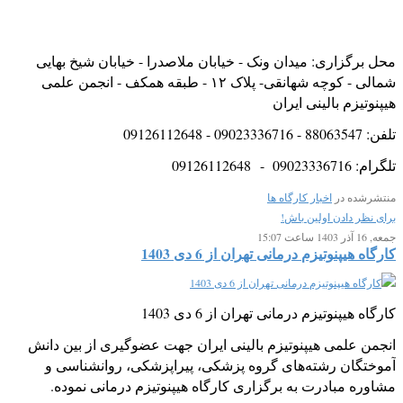
محل برگزاری: میدان ونک - خیابان ملاصدرا - خیابان شیخ بهایی
شمالی - کوچه شهانقی- پلاک ۱۲ - طبقه همکف - انجمن علمی
هیپنوتیزم بالینی ایران
تلفن: 88063547 - 09023336716 - 09126112648
تلگرام: 09023336716 - 09126112648
منتشرشده در
اخبار کارگاه ها
برای نظر دادن اولین باش!
جمعه, 16 آذر 1403 ساعت 15:07
کارگاه هیپنوتیزم درمانی تهران از 6 دی 1403
کارگاه هیپنوتیزم درمانی تهران از 6 دی 1403
انجمن علمی هیپنوتیزم بالینی ایران جهت عضوگیری از بین دانش
آموختگان رشته‌های گروه پزشکی، پیراپزشکی، روانشناسی و
مشاوره مبادرت به برگزاری کارگاه هیپنوتیزم درمانی نموده.