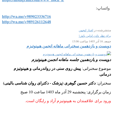
واتساپ:
http://wa.me/+989023336716
http://wa.me/+989126112648
منتشرشده در
اخبار انجمن
برای نظر دادن اولین باش!
جمعه, 16 آذر 1403 ساعت 13:06
دویست و یازدهمین سخنرانی ماهانه انجمن هیپنوتیزم
دویست و یازدهمین جلسه ماهانه انجمن هیپنوتیزم
پیش روی سنی در رواندرمانی و هیپنوتیزم
موضوع سخنرانی:
درمانی
دکتر حسین گوهری (پزشک - دکترای روان شناسی بالینی)
سخنران:
زمان برگزاری: پنجشنبه 29 آذر ماه 1403 ساعت 10 صبح
ورود برای علاقمندان به هیپنوتیزم آزاد و رایگان است.