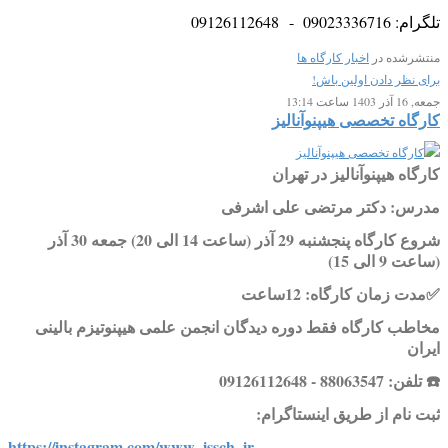
تلگرام: 09023336716 - 09126112648
منتشرشده در
اخبار کارگاه ها
برای نظر دادن اولین باش!
جمعه, 16 آذر 1403 ساعت 13:14
کارگاه تخصصی هیپنوآنالیز
کارگاه هیپنوآنالیز در تهران
مدرس: دکتر مرتضی علی اشرفی
شروع کارگاه پنجشنبه 29 آذر (ساعت 14 الی 20) جمعه 30 آذر
(ساعت 9 الی 15)
✅
مدت زمان کارگاه: 12ساعت
مخاطب کارگاه فقط دوره دیدگان انجمن علمی هیپنوتیزم بالینی
ایران
☎️
تلفن: 88063547 -
09126112648
ثبت نام از طریق اینستاگرام:
https://instagram.com/www_issch_ir