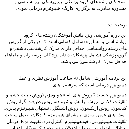
آموختگان رشته‌های گروه پزشکی، پیراپزشکی، روانشناسی و
مشاوره مبادرت به برگزاری کارگاه هیپنوتیزم درمانی نموده.
توضیحات:
این دوره آموزشی ویژه دانش آموختگان رشته های گروه
روانشناسی و مشاوره (شامل کسانی است که در یکی از گرایش
های رشته روانشناسی حداقل دارای مدرک کارشناسی باشند.) و
گروه پزشکی (شامل پزشکان، دندان پزشکان، پرستاران و ماماها با
حداقل مدرک کارشناسی) می باشد.
این برنامه آموزشی شامل 70 ساعت آموزش نظری و عملی
هیپنوتیزم درمانی است که سرفصل های
هیپنوتیزم چیست؟ روش های القاء هیپنوتیزم (روش تثبیت چشم و
تلقینات کلامی، روش آرامش پیشرونده، روش طبیعت گرا، روش
کیاسون، روش اریکسون، روش اشپیگل)، تستهای هیپنوتیزم پذیری،
روش های عمیق سازی، روشهای هیپنوتیزم کودکان، اصول ساخت
تلقينات هیپنوتیزمی، خودهیپنوتیزم، کنترل درد، تقویت Ego، درمان
اختلالات اضطرابی، درمان اختلالات خوردن، ترک سیگار، اعتیاد