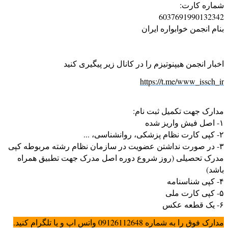
شماره کارت:
6037691990132342
بنام انجمن خوابواره ایران
اخبار انجمن هیپنوتیزم را در کانال زیر پیگیری کنید
https://t.me/www_issch_ir
مدارک جهت تکمیل ثبت نام:
۱- اصل فیش واریز شده
۲- کپی کارت نظام پزشکی، روانشناسی، ...
۳- در صورت نداشتن عضویت در سازمان نظام رشته مربوطه کپی
مدرک تحصیلی (روز شروع دوره اصل مدرک جهت تطبیق همراه
باشد)
۴- کپی شناسنامه
۵- کپی کارت ملی
۶- یک قطعه عکس
مدارک فوق را به شماره 09126112648 واتس اپ و یا تلگرام کنید.